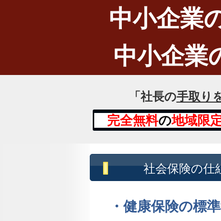
中小企業の
中小企業
「社長の
手取り
完全無料
の
地域限
社会保険の仕
・健康保険の標準