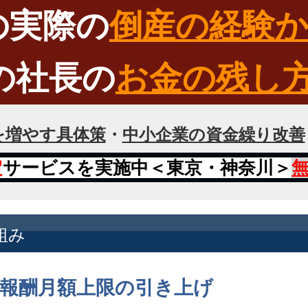
実際の
倒産の経験
の社長の
お金の残し
を増やす具体策
・
中小企業の資金繰り改善
定
サービスを実施中＜東京・神奈川＞
組み
報酬月額上限の引き上げ