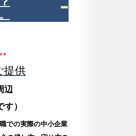
？
。
。
ん。
ご提供
周辺
です）
前職での実際の中小企業