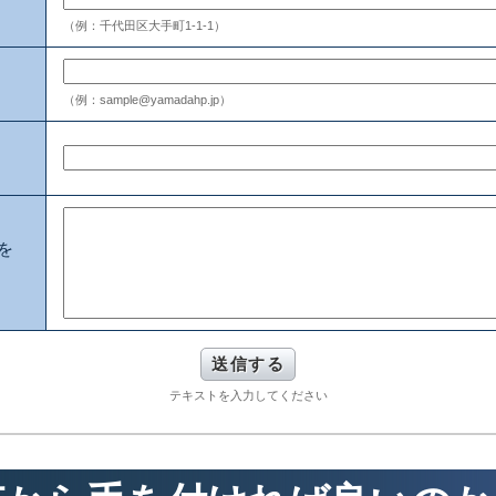
（例：千代田区大手町1-1-1）
（例：sample@yamadahp.jp）
を
テキストを入力してください