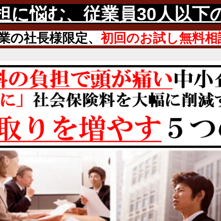
担に悩む、
従業員30人以下
業の社長様限定、
初回のお試し無料相