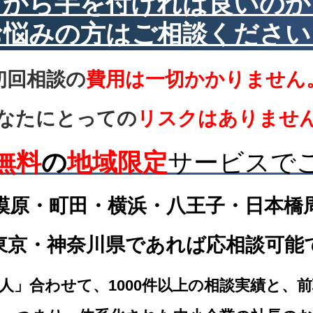
何から手を付ければ良いのか
お悩みの方はご相談ください
初回相談の
費用は一切かかりません
なたにとっての
リスクはありませ
無料
の
地域限定
サービスで
模原・町田・横浜・八王子・日本橋
東京・神奈川県であれば応相談可能
人」合わせて、1000件以上の相談実績と、