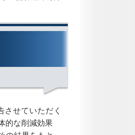
。
告させていただく
体的な削減効果