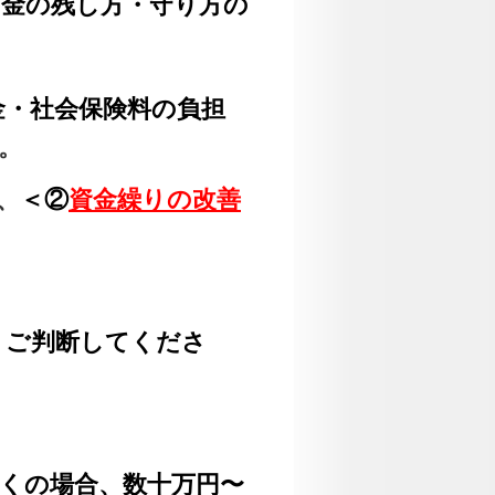
お金の残し方・守り方の
・社会保険料の負担
。
、
＜②
資金繰りの
改善
、ご判断してくださ
くの場合、数十万円〜