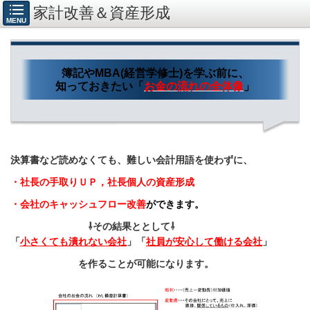
家計改善＆資産形成
MENU
簿記や
MBA(
経営学修士
)
を学ぶ前に、
知っておきたい「
お金の流れの全体像
」
決算書など読めなくても、難しい会計用語を使わずに、
・社長の手取りＵＰ，社長個人の資産形成
・会社のキャッシュフロー改善
ができます。
⇩その結果ととして⇩
「
小さくても潰れない会社
」「
社員が安心して働ける会社
」
を作ることが可能になります。