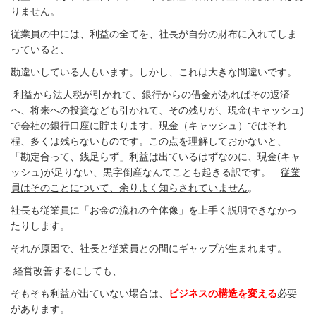
りません。
従業員の中には、利益の全てを、社長が自分の財布に入れてしま
っていると、
勘違いしている人もいます。しかし、これは大きな間違いです。
利益から法人税が引かれて、銀行からの借金があればその返済
へ、将来への投資なども引かれて、その残りが、現金
(
キャッシュ
)
で会社の銀行口座に貯まります。現金（キャッシュ）ではそれ
程、多くは残らないものです。この点を理解しておかないと、
「勘定合って、銭足らず」利益は出ているはずなのに、現金
(
キャ
ッシュ
)
が足りない、黒字倒産なんてことも起きる訳です。
従業
員はそのことについて、余りよく知らされていません
。
社長も従業員に「お金の流れの全体像」を上手く説明できなかっ
たりします。
それが原因で、社長と従業員との間にギャップが生まれます。
経営改善するにしても、
そもそも利益が出ていない場合は、
ビジネスの構造を変える
必要
があります。