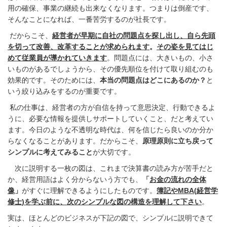
用の確保、事業の継続も出来なくなります。つまりは倒産です、
そんなことになれば、一番苦労するのが社長です。
だからこそ、
経営者が早期に自社の問題点を探し出し、自ら先頭
を切って改善、改革することが求められます
。
その姿を見てはじ
めて従業員が導かれていきます
。問題点には、大きいもの、小さ
いものがあるでしょうから、その優先順位を付けて取り組むのも
効果的です。そのためには、
本当の問題点はどこにあるのか？
と
いう絞り込みをするのが重要です。
私の仕事は、経営者の方が自信を持って意思決定、行動できるよ
うに、必要な情報を提供しサポートしていくこと、だと考えてい
ます。今日のような不透明な時代は、何を信じたら良いのか分か
らなくなることがあります。だからこそ、
原理原則に立ち戻って
シンプルに考えてみること
が大切です。
次に説明する一枚の図は、これまで決算書の読み方が苦手だと
か、経営用語はよく分からないう方でも、
「
お金の流れの全体
像
」
がすぐに理解できるようにしたものです。
簿記や
MBA(
経営学
修士
)
を学ぶ前に、次のシンプルな図の構造を理解して下さい
。
実は、ほとんどのビジネスが下記の図で、シンプルに説明できて