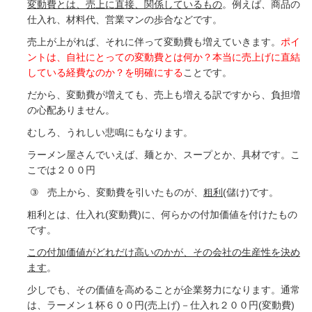
変動費とは、売上に直接、関係しているもの
。例えば、商品の
仕入れ、材料代、営業マンの歩合などです。
売上が上がれば、それに伴って変動費も増えていきます。
ポイ
ントは、自社にとっての変動費とは何か？
本当に売上げに直結
している経費なのか？を明確にする
ことです。
だから、変動費が増えても、売上も増える訳ですから、負担増
の心配ありません。
むしろ、うれしい悲鳴にもなります。
ラーメン屋さんでいえば、麺とか、スープとか、具材です。こ
こでは２００円
③
売上から、変動費を引いたものが、
粗利
(
儲け
)
です。
粗利とは、仕入れ
(
変動費
)
に、何らかの付加価値を付けたもの
です。
この付加価値がどれだけ高いのかが、その会社の生産性を決め
ます
。
少しでも、その価値を高めることが企業努力になります。
通常
は、ラーメン１杯６００円
(
売上げ
)
－仕入れ２００円
(
変動費
)