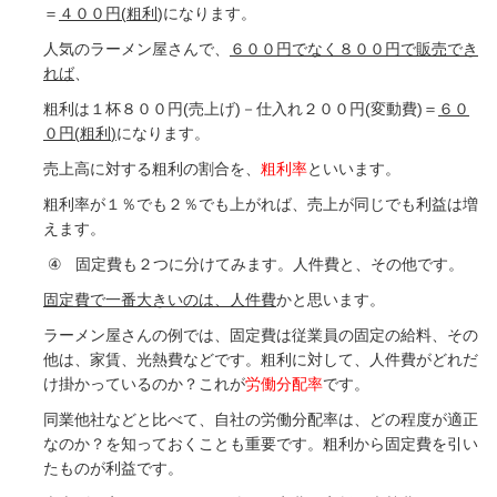
＝
４００円
(
粗利
)
になります。
人気のラーメン屋さんで、
６００円でなく８００円で販売でき
れば
、
粗利は１杯８００円
(
売上げ
)
－仕入れ２００円
(
変動費
)
＝
６０
０円
(
粗利
)
になります。
売上高に対する粗利の割合を、
粗利率
といいます。
粗利率が１％でも２％でも上がれば、売上が同じでも利益は増
えます。
④
固定費も２つに分けてみます。人件費と、その他です。
固定費で一番大きいのは、人件費
かと思います。
ラーメン屋さんの例では、固定費は従業員の固定の給料、その
他は、家賃、光熱費などです。
粗利に対して、人件費がどれだ
け掛かっているのか？これが
労働分配率
です。
同業他社などと比べて、自社の労働分配率は、どの程度が適正
なのか？を知っておくことも重要です。
粗利から固定費を引い
たものが利益です。