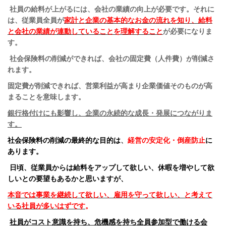
社員の給料が上がるには、会社の業績の向上が必要です。それに
は、従業員全員が
家計と企業の
基本的なお金の流れを知り、給料
と会社の業績が連動していること
を理解すること
が必要になりま
す。
社会保険料の削減ができれば、会社の固定費（人件費）が削減さ
れます。
固定費が削減できれば、営業利益が高まり企業価値そのものが高
まることを意味します。
銀行格付けにも影響し、企業の永続的な成長・発展につながりま
す。
社会保険料の削減の最終的な目的は
、
経営の安定化・倒産防止
に
あります。
日頃、従業員からは給料をアップして欲しい、休暇を増やして欲
しいとの要望もあるかと思いますが、
本音では事業を継続して欲しい、雇用を守って欲しい、と考えて
いる社員が多いはずです
。
社員がコスト意識を持ち、危機感を持ち全員参加型で働ける会