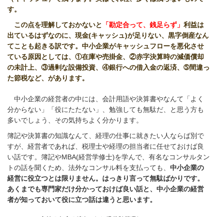
す。
この点を理解しておかないと
「勘定合って、銭足らず」
利益は
出ているはずなのに、現金
(
キャッシュ
)
が足りない、黒字倒産なん
てことも起きる訳です。
中小企業がキャッシュフローを悪化させ
ている原因としては、①在庫や売掛金、②赤字決算時の減価償却
の未計上、③過剰な設備投資、④銀行への借入金の返済、➄間違っ
た節税など、があります。
中小企業の経営者の中には、会計用語や決算書やなんて「よく
分からない」「役にたたない」、勉強しても無駄だ、と思う方も
多いでしょう、その気持ちよく分かります。
簿記や決算書の知識なんて、経理の仕事に就きたい人ならば別で
すが、経営者であれば、税理士や経理の担当者に任せておけば良
い話です。簿記や
MBA(
経営学修士
)
を学んで、有名なコンサルタン
トの話を聞くため、法外なコンサル料を支払っても、
中小企業の
経営に役立つとは限りません。
はっきり言って無駄ばかりです。
あくまでも専門家だけ分かっておけば良い話と、中小企業の経営
者が知っておいて役に立つ話は違うと思います。