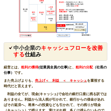
中小企業の
キャッシュフローを改善
する
仕組み
経営とは、
粗利の獲得
(従業員全員の仕事)
と、
粗利の分配
（社長の
仕事）
です。
また売上げよりも、
売上げ＜ 利益 ＜ キャッシュ
を重視する
時代だと言えます。
利益の全てが、現金
(
キャッシュ
)
で会社の銀行口座に残る訳では
ありません。
利益から法人税が引かれて、銀行からの借金があれ
ばその返済へ、将来への投資なども引かれて、その残りが
現金
（キャッシュ）で残ります。実はそれ程、多くは残らないもので