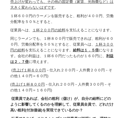
売上げが変わっても、その他の固定費（家賃、光熱費など）は
大きく変わらないはずです
。
１杯６００円のラーメンを販売すると、粗利が４００円、労働
分配率を５０％とすると、
従業員へは、
１杯２００円の給料
を支払えることになります。
同じラーメンでも、１杯８００円で販売できれば、粗利が６０
０円、労働分配率を５０％とすると、
従業員へは、
１杯３００
円の給料
を支払えることになります。
給料は１．５倍
になりま
す。
会社の利益は、１杯６０円だったものが１６０円に、
利益
は２．７倍
に増えます。
(
売上げ１杯６００円
－仕入れ２００円－人件費２００円－そ
の他１４０円＝６０円
)
(
売上げ１杯８００円
－仕入れ２００円－人件費３００円－そ
の他１４０円＝１６０円
)
従業員であれば、会社の粗利（儲け）が、自分の給料にどの
ように影響してくるのかを理解して、
従業員全員で、どれだけ
高い粗利
(
付加価値
)
を実現できているのか？