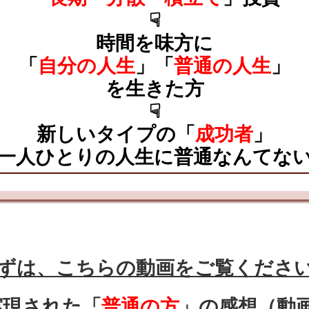
☟
時間を味方に
「
自分の人生
」
「
普通の人生
」
を生きた方
☟
新しいタイプの「
成功者
」
一人ひとりの人生に普通なんてな
ずは、こちらの動画をご覧くださ
実現された「
普通の方
」の感想（動