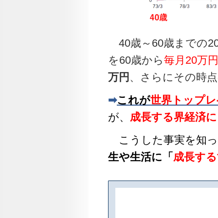
40歳～60歳までの2
を60歳から
毎月20万
万円
、さらにその時点
➡
これが
世界トップレ
が、
成長する界経済に
こうした事実を知っ
生や生活に「
成長する