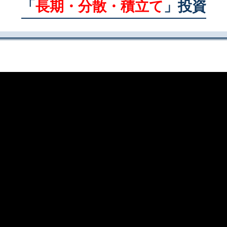
「
長期・分散・積立て
」投資