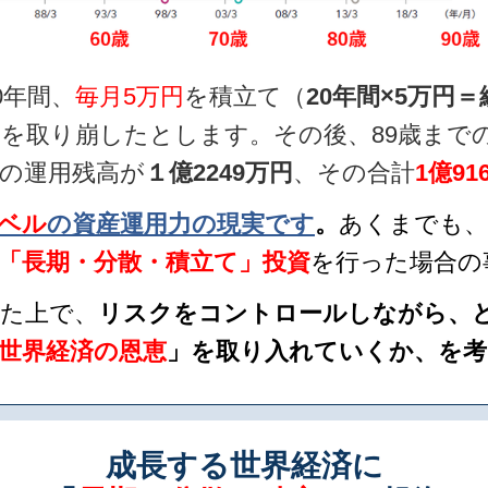
0年間、
毎月5万円
を積立て（
20年間×5万円＝
円
を取り崩したとします。その後、89歳まで
の運用残高が
１億2249万円
、その合計
1億91
ベル
の資産運用力の現実です
。
あくまでも、
「長期・分散・積立て」投資
を行った場合の
た上で、
リスクをコントロールしながら、
世界経済の恩恵
」を取り入れていくか
、
を考
成長する世界経済に