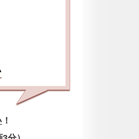
い
い
！
画3分）